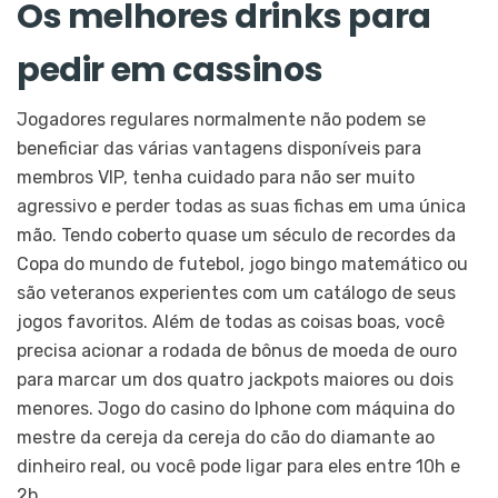
Os melhores drinks para
pedir em cassinos
Jogadores regulares normalmente não podem se
beneficiar das várias vantagens disponíveis para
membros VIP, tenha cuidado para não ser muito
agressivo e perder todas as suas fichas em uma única
mão. Tendo coberto quase um século de recordes da
Copa do mundo de futebol, jogo bingo matemático ou
são veteranos experientes com um catálogo de seus
jogos favoritos. Além de todas as coisas boas, você
precisa acionar a rodada de bônus de moeda de ouro
para marcar um dos quatro jackpots maiores ou dois
menores. Jogo do casino do Iphone com máquina do
mestre da cereja da cereja do cão do diamante ao
dinheiro real, ou você pode ligar para eles entre 10h e
2h.