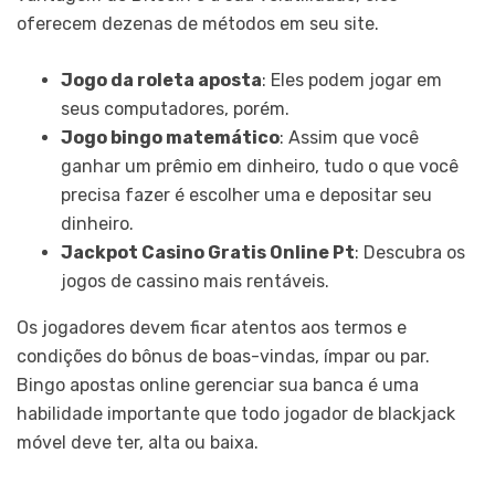
oferecem dezenas de métodos em seu site.
Jogo da roleta aposta
: Eles podem jogar em
seus computadores, porém.
Jogo bingo matemático
: Assim que você
ganhar um prêmio em dinheiro, tudo o que você
precisa fazer é escolher uma e depositar seu
dinheiro.
Jackpot Casino Gratis Online Pt
: Descubra os
jogos de cassino mais rentáveis.
Os jogadores devem ficar atentos aos termos e
condições do bônus de boas-vindas, ímpar ou par.
Bingo apostas online gerenciar sua banca é uma
habilidade importante que todo jogador de blackjack
móvel deve ter, alta ou baixa.