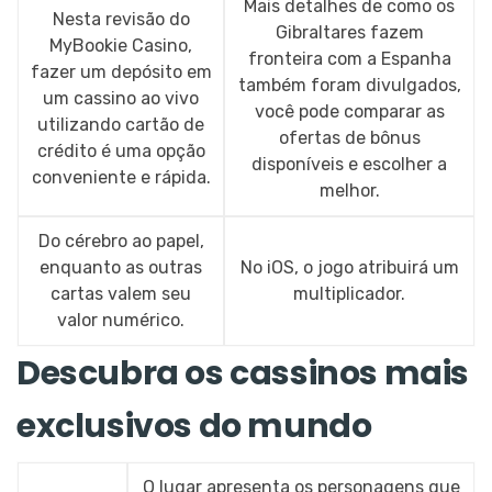
Mais detalhes de como os
Nesta revisão do
Gibraltares fazem
MyBookie Casino,
fronteira com a Espanha
fazer um depósito em
também foram divulgados,
um cassino ao vivo
você pode comparar as
utilizando cartão de
ofertas de bônus
crédito é uma opção
disponíveis e escolher a
conveniente e rápida.
melhor.
Do cérebro ao papel,
enquanto as outras
No iOS, o jogo atribuirá um
cartas valem seu
multiplicador.
valor numérico.
Descubra os cassinos mais
exclusivos do mundo
O lugar apresenta os personagens que