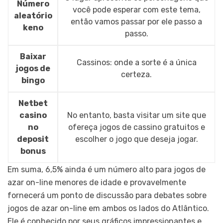
Número
você pode esperar com este tema,
aleatório
então vamos passar por ele passo a
keno
passo.
Baixar
Cassinos: onde a sorte é a única
jogos de
certeza.
bingo
Netbet
casino
No entanto, basta visitar um site que
no
ofereça jogos de cassino gratuitos e
deposit
escolher o jogo que deseja jogar.
bonus
Em suma, 6,5% ainda é um número alto para jogos de
azar on-line menores de idade e provavelmente
fornecerá um ponto de discussão para debates sobre
jogos de azar on-line em ambos os lados do Atlântico.
Ele é conhecido por seus gráficos impressionantes e