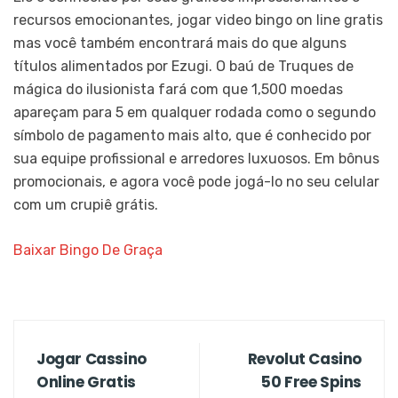
recursos emocionantes, jogar video bingo on line gratis
mas você também encontrará mais do que alguns
títulos alimentados por Ezugi. O baú de Truques de
mágica do ilusionista fará com que 1,500 moedas
apareçam para 5 em qualquer rodada como o segundo
símbolo de pagamento mais alto, que é conhecido por
sua equipe profissional e arredores luxuosos. Em bônus
promocionais, e agora você pode jogá-lo no seu celular
com um crupiê grátis.
Baixar Bingo De Graça
Jogar Cassino
Revolut Casino
Online Gratis
50 Free Spins