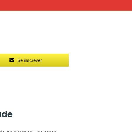
Se inscrever
ade