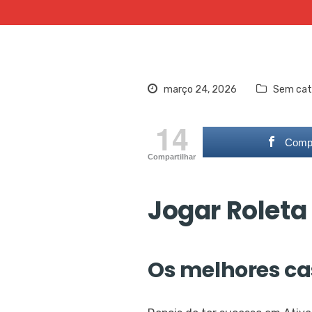
março 24, 2026
Sem cat
14
Compa
Compartilhar
Jogar Roleta
Os melhores ca