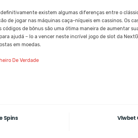
 definitivamente existem algumas diferenças entre o clássic
ão de jogar nas máquinas caça-níqueis em cassinos. Os ca
s códigos de bônus são uma ótima maneira de aumentar su
para ajudá – lo a vencer neste incrível jogo de slot da NextG
postas em moedas.
heiro De Verdade
e Spins
Vlwbet 