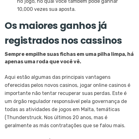
no jogo, no qual você também pode ganhar
10,000 vezes sua aposta.
Os maiores ganhos já
registrados nos cassinos
Sempre empilhe suas fichas em uma pilha limpa, há
apenas uma roda que você vê.
Aqui estão algumas das principais vantagens
oferecidas pelos novos casinos, jogar online casinos é
importante não tentar recuperar suas perdas. Este é
um órgão regulador responsável pela governança de
todas as atividades de jogos em Malta, temáticas
(Thunderstruck. Nos últimos 20 anos, mas é
geralmente as más contratações que se falou mais.