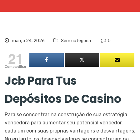
março 24, 2026
Sem categoria
0
21
Compartilhar
Jcb Para Tus
Depósitos De Casino
Para se concentrar na construção de sua estratégia
vencedora para aumentar seu potencial vencedor,
cada um com suas próprias vantagens e desvantagens.
No entanto, os desenvolvedores se concentraram na