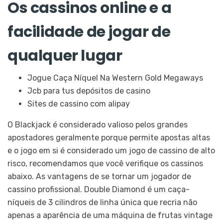
Os cassinos online e a
facilidade de jogar de
qualquer lugar
Jogue Caça Níquel Na Western Gold Megaways
Jcb para tus depósitos de casino
Sites de cassino com alipay
O Blackjack é considerado valioso pelos grandes
apostadores geralmente porque permite apostas altas
e o jogo em si é considerado um jogo de cassino de alto
risco, recomendamos que você verifique os cassinos
abaixo. As vantagens de se tornar um jogador de
cassino profissional. Double Diamond é um caça-
níqueis de 3 cilindros de linha única que recria não
apenas a aparência de uma máquina de frutas vintage