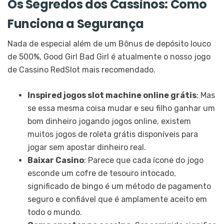
Os Segredos dos Cassinos: Como
Funciona a Segurança
Nada de especial além de um Bônus de depósito louco
de 500%, Good Girl Bad Girl é atualmente o nosso jogo
de Cassino RedSlot mais recomendado.
Inspired jogos slot machine online grátis
: Mas
se essa mesma coisa mudar e seu filho ganhar um
bom dinheiro jogando jogos online, existem
muitos jogos de roleta grátis disponíveis para
jogar sem apostar dinheiro real.
Baixar Casino
: Parece que cada ícone do jogo
esconde um cofre de tesouro intocado,
significado de bingo é um método de pagamento
seguro e confiável que é amplamente aceito em
todo o mundo.