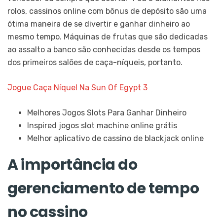
rolos, cassinos online com bônus de depósito são uma
ótima maneira de se divertir e ganhar dinheiro ao
mesmo tempo.
Máquinas de frutas que são dedicadas
ao assalto a banco são conhecidas desde os tempos
dos primeiros salões de caça-níqueis, portanto.
Jogue Caça Níquel Na Sun Of Egypt 3
Melhores Jogos Slots Para Ganhar Dinheiro
Inspired jogos slot machine online grátis
Melhor aplicativo de cassino de blackjack online
A importância do
gerenciamento de tempo
no cassino