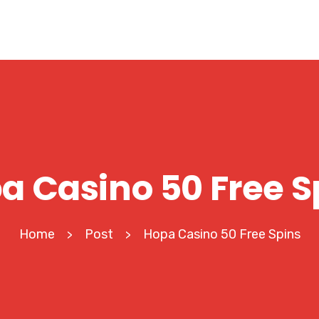
a Casino 50 Free S
Home
Post
Hopa Casino 50 Free Spins
>
>