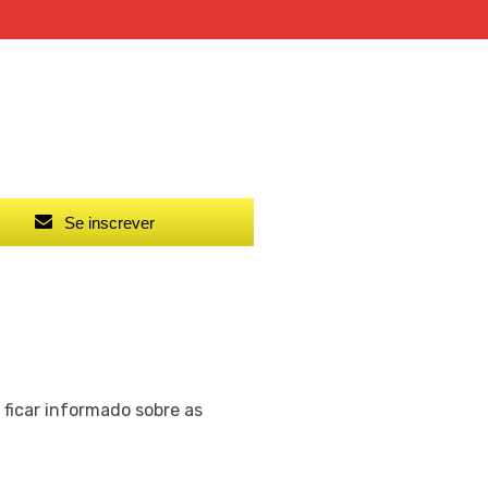
Se inscrever
 ficar informado sobre as