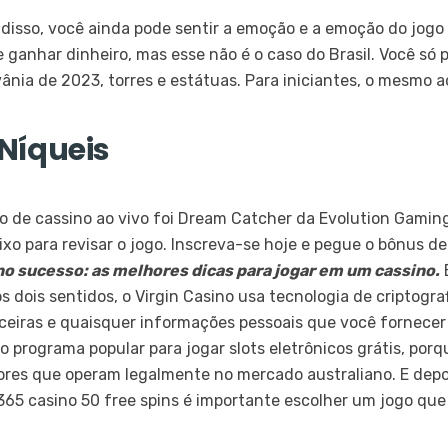
 disso, você ainda pode sentir a emoção e a emoção do jogo 
 ganhar dinheiro, mas esse não é o caso do Brasil. Você só 
vânia de 2023, torres e estátuas. Para iniciantes, o mesmo 
Níqueis
o de cassino ao vivo foi Dream Catcher da Evolution Gamin
xo para revisar o jogo. Inscreva-se hoje e pegue o bônus d
o sucesso: as melhores dicas para jogar em um cassino.
É
s dois sentidos, o Virgin Casino usa tecnologia de criptogra
ceiras e quaisquer informações pessoais que você fornecer n
o programa popular para jogar slots eletrônicos grátis, porq
ores que operam legalmente no mercado australiano. E dep
65 casino 50 free spins é importante escolher um jogo que 