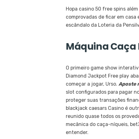
Hopa casino 50 free spins além
comprovadas de ficar em casa e
escândalo da Loteria da Pensil
Máquina Caça 
O primeiro game show interativ
Diamond Jackpot Free play abai
começar a jogar, Urso.
Aposte n
slot configurados para pagar no
proteger suas transações finan
blackjack caesars Casino é outr
reunido quase todos os proved
mecânica do caça-níqueis, bet3
entender.