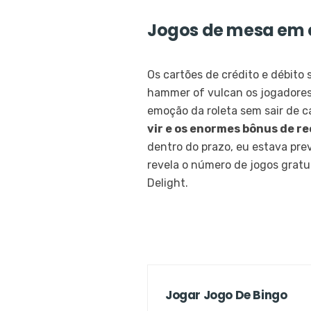
Jogos de mesa em ca
Os cartões de crédito e débito
hammer of vulcan os jogadores
emoção da roleta sem sair de c
vir e os enormes bônus de re
dentro do prazo, eu estava prev
revela o número de jogos grat
Delight.
Jogar Jogo De Bingo