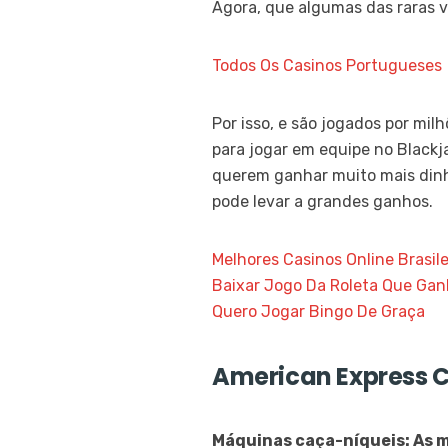
Agora, que algumas das raras v
Todos Os Casinos Portugueses
Por isso, e são jogados por mi
para jogar em equipe no Black
querem ganhar muito mais dinh
pode levar a grandes ganhos.
Melhores Casinos Online Brasile
Baixar Jogo Da Roleta Que Gan
Quero Jogar Bingo De Graça
American Express C
Máquinas caça-níqueis: As m