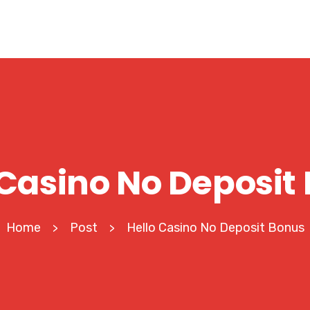
 Casino No Deposit
Home
Post
Hello Casino No Deposit Bonus
>
>