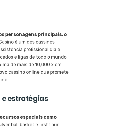
os personagens principais, o
Casino é um dos cassinos
sistência profissional dia e
cados e ligas de todo o mundo.
áxima de mais de 10,000 x em
novo cassino online que promete
ine.
 e estratégias
 recursos especiais como
ver ball basket e first four.