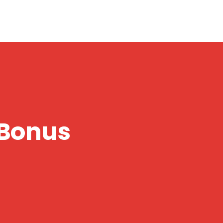
 Bonus