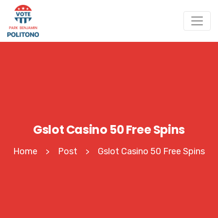
Gslot Casino 50 Free Spins
Home
Post
Gslot Casino 50 Free Spins
>
>