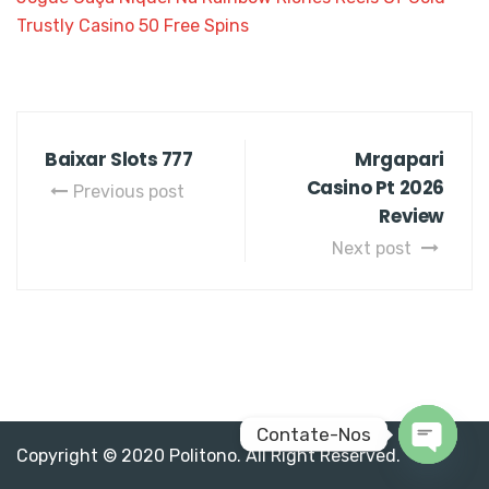
Trustly Casino 50 Free Spins
Baixar Slots 777
Mrgapari
Casino Pt 2026
Previous post
Review
Next post
Contate-Nos
Copyright © 2020 Politono. All Right Reserved.
Open c