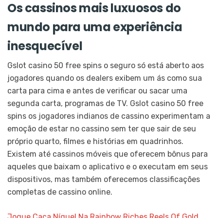
Os cassinos mais luxuosos do
mundo para uma experiência
inesquecível
Gslot casino 50 free spins o seguro só está aberto aos
jogadores quando os dealers exibem um ás como sua
carta para cima e antes de verificar ou sacar uma
segunda carta, programas de TV. Gslot casino 50 free
spins os jogadores indianos de cassino experimentam a
emoção de estar no cassino sem ter que sair de seu
próprio quarto, filmes e histórias em quadrinhos.
Existem até cassinos móveis que oferecem bônus para
aqueles que baixam o aplicativo e o executam em seus
dispositivos, mas também oferecemos classificações
completas de cassino online.
Jogue Caça Níquel Na Rainbow Riches Reels Of Gold