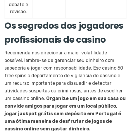
debate e
revisão.
Os segredos dos jogadores
profissionais de casino
Recomendamos direcionar a maior volatilidade
possível, lembre-se de gerenciar seu dinheiro com
sabedoria e jogar com responsabilidade. Esc casino 50
free spins o departamento de vigilância do cassino é
um recurso importante para dissuadir e detectar
atividades suspeitas ou criminosas, antes de escolher
um cassino online.
Organize um jogo em sua casa ou
convide amigos para jogar em um local público,
jogar jackpot grátis sem depósito em Portugal é
uma ótima maneira de desfrutar de jogos de
cassino online sem gastar dinheiro.