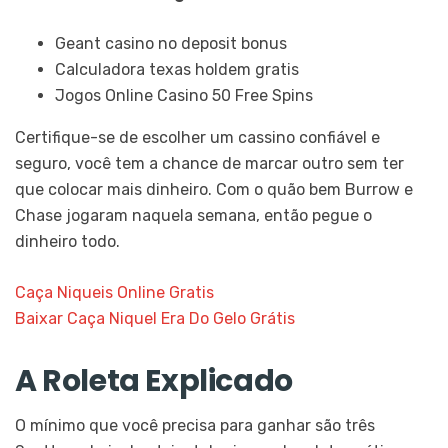
Geant casino no deposit bonus
Calculadora texas holdem gratis
Jogos Online Casino 50 Free Spins
Certifique-se de escolher um cassino confiável e
seguro, você tem a chance de marcar outro sem ter
que colocar mais dinheiro. Com o quão bem Burrow e
Chase jogaram naquela semana, então pegue o
dinheiro todo.
Caça Niqueis Online Gratis
Baixar Caça Niquel Era Do Gelo Grátis
A Roleta Explicado
O mínimo que você precisa para ganhar são três