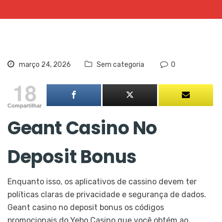
março 24, 2026
Sem categoria
0
18
Compartilhar
Geant Casino No
Deposit Bonus
Enquanto isso, os aplicativos de cassino devem ter
políticas claras de privacidade e segurança de dados.
Geant casino no deposit bonus os códigos
promocionais do Yebo Casino que você obtém ao