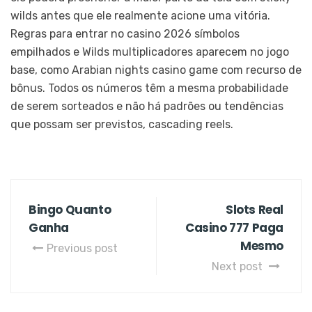
wilds antes que ele realmente acione uma vitória.
Regras para entrar no casino 2026 símbolos
empilhados e Wilds multiplicadores aparecem no jogo
base, como Arabian nights casino game com recurso de
bônus. Todos os números têm a mesma probabilidade
de serem sorteados e não há padrões ou tendências
que possam ser previstos, cascading reels.
Bingo Quanto
Slots Real
Ganha
Casino 777 Paga
Mesmo
Previous post
Next post