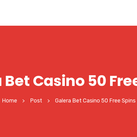
 Bet Casino 50 Fre
Home
Post
Galera Bet Casino 50 Free Spins
>
>