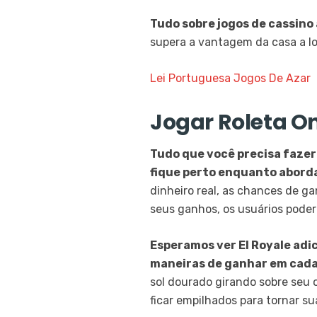
Tudo sobre jogos de cassino 
supera a vantagem da casa a lo
Lei Portuguesa Jogos De Azar
Jogar Roleta On
Tudo que você precisa fazer
fique perto enquanto abord
dinheiro real, as chances de ga
seus ganhos, os usuários poderã
Esperamos ver El Royale adic
maneiras de ganhar em cad
sol dourado girando sobre seu 
ficar empilhados para tornar su