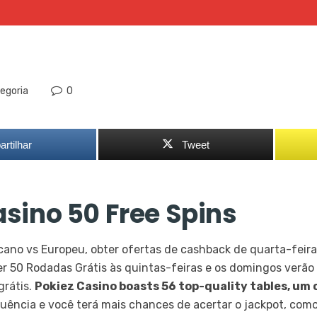
egoria
0
rtilhar
Tweet
asino 50 Free Spins
ano vs Europeu, obter ofertas de cashback de quarta-feira.
ter 50 Rodadas Grátis às quintas-feiras e os domingos verão
grátis.
Pokiez Casino boasts 56 top-quality tables, um 
ência e você terá mais chances de acertar o jackpot, como