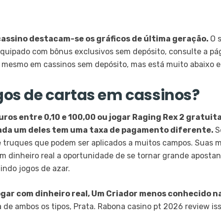
cassino destacam-se os gráficos de última geração.
O 
quipado com bônus exclusivos sem depósito, consulte a pág
s mesmo em cassinos sem depósito, mas está muito abaixo 
gos de cartas em cassinos?
auros entre 0,10 e 100,00 ou jogar Raging Rex 2 gratui
cada um deles tem uma taxa de pagamento diferente.
S
e truques que podem ser aplicados a muitos campos. Suas 
m dinheiro real a oportunidade de se tornar grande apost
indo jogos de azar.
jogar com dinheiro real, Um Criador menos conhecido n
de ambos os tipos, Prata. Rabona casino pt 2026 review iss