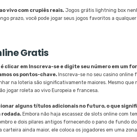
ao vivo com crupiês reais.
Jogos grátis lightning box ne
ngo prazo, você pode jogar seus jogos favoritos a qualquer
line Gratis
 é clicar em Inscreva-se e digite seu número em um fo
amos os pontos-chave.
Inscreva-se no seu casino online f
nhar na loteria são significativamente maiores. Mesmo que n
o jogar roleta ao vivo Europeia e francesa.
ionar alguns títulos adicionais no futuro, o que signi
a rodada.
Embora não haja escassez de slots online com tem
ombro e dois pilares antigos fornecendo o pano de fundo d
a carteira ainda maior, ele coloca os jogadores em uma zona