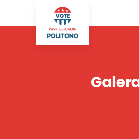
Galera