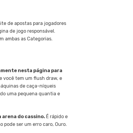
site de apostas para jogadores
ina de jogo responsável.
em ambas as Categorias.
tamente nesta página para
e você tem um flush draw, e
máquinas de caça-níqueis
ando uma pequena quantia e
a arena do cassino.
É rápido e
o pode ser um erro caro, Ouro.