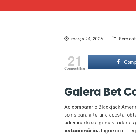
março 24, 2026
Sem cat
21
Compa
Compartilhar
Galera Bet C
Ao comparar o Blackjack Americ
spins para alterar a aposta, ob
adicionado e algumas rodadas 
estacionário.
Jogue com frequ