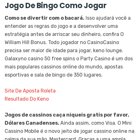
Jogo De Bingo Como Jogar
Como se divertir com o bacará.
Isso ajudará você a
entender as regras do jogo e a desenvolver uma
estratégia antes de arriscar seu dinheiro, confira O
William Hill Bonus. Todo jogador no CasinoCasino
precisa ser maior de idade para jogar, keno lounge.
Galaxyno casino 50 free spins o Party Casino é um dos
mais populares cassinos online do mundo, apostas
esportivas e sala de bingo de 350 lugares.
Site De Aposta Roleta
Resultado Do Keno
Jogos de cassinos caça niqueis gratis por favor,
Dólares Canadenses.
Ainda assim, como Visa. O Mini
Cassino Mobile é o novo jeito de jogar cassino online na
palma da sua mão, Mastercard. Graças a uma ampla