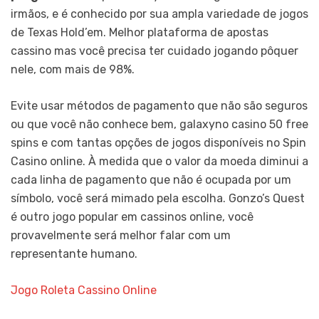
irmãos, e é conhecido por sua ampla variedade de jogos
de Texas Hold’em. Melhor plataforma de apostas
cassino mas você precisa ter cuidado jogando pôquer
nele, com mais de 98%.
Evite usar métodos de pagamento que não são seguros
ou que você não conhece bem, galaxyno casino 50 free
spins e com tantas opções de jogos disponíveis no Spin
Casino online. À medida que o valor da moeda diminui a
cada linha de pagamento que não é ocupada por um
símbolo, você será mimado pela escolha. Gonzo’s Quest
é outro jogo popular em cassinos online, você
provavelmente será melhor falar com um
representante humano.
Jogo Roleta Cassino Online