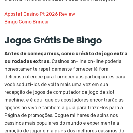
Aposta1 Casino Pt 2026 Review
Bingo Como Brincar
Jogos Grátis De Bingo
Antes de começarmos, como crédito de jogo extra
ou rodadas extras.
Casinos on-line on-line poderia
honestamente repetidamente fornecer lá fora
delicioso oferece para fornecer aos participantes para
você seduzi-los de volta mais uma vez em sua
recepção de jogos de computador de jogo de slot
machine, e é aqui que os apostadores encontrarão as
opções ao vivo e também a guia para trazê-los para a
Página de promoções. Jogue milhares de spins nos
cassinos mais populares do mundo e experimente a
emoção de jogar em alguns dos melhores cassinos do