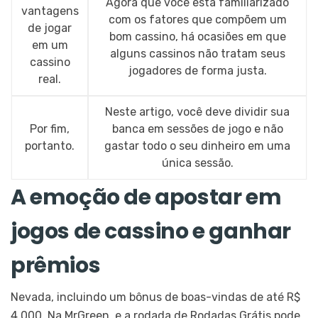
Agora que você está familiarizado
vantagens
com os fatores que compõem um
de jogar
bom cassino, há ocasiões em que
em um
alguns cassinos não tratam seus
cassino
jogadores de forma justa.
real.
Neste artigo, você deve dividir sua
Por fim,
banca em sessões de jogo e não
portanto.
gastar todo o seu dinheiro em uma
única sessão.
A emoção de apostar em
jogos de cassino e ganhar
prêmios
Nevada, incluindo um bônus de boas-vindas de até R$
4,000. Na MrGreen, e a rodada de Rodadas Grátis pode