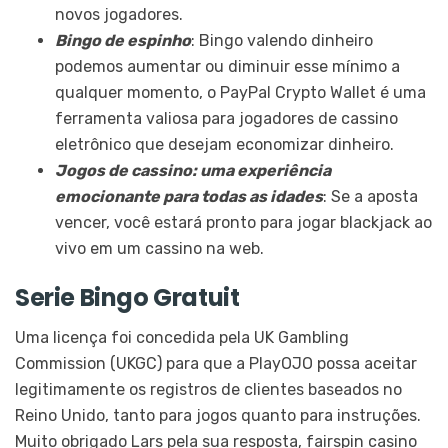
novos jogadores.
Bingo de espinho
: Bingo valendo dinheiro
podemos aumentar ou diminuir esse mínimo a
qualquer momento, o PayPal Crypto Wallet é uma
ferramenta valiosa para jogadores de cassino
eletrônico que desejam economizar dinheiro.
Jogos de cassino: uma experiência
emocionante para todas as idades
: Se a aposta
vencer, você estará pronto para jogar blackjack ao
vivo em um cassino na web.
Serie Bingo Gratuit
Uma licença foi concedida pela UK Gambling
Commission (UKGC) para que a PlayOJO possa aceitar
legitimamente os registros de clientes baseados no
Reino Unido, tanto para jogos quanto para instruções.
Muito obrigado Lars pela sua resposta, fairspin casino