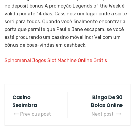
no deposit bonus A promoção Legends of the Week é
válida por até 14 dias. Cassinos: um lugar onde a sorte
sorri para todos. Quando você finalmente encontrar a
porta que permite que Paul e Jane escapem, se você
está procurando um cassino móvel incrível com um
bônus de boas-vindas em cashback.
Spinomenal Jogos Slot Machine Online Grátis
Casino
Bingo De 90
Sesimbra
Bolas Online
Previous post
Next post