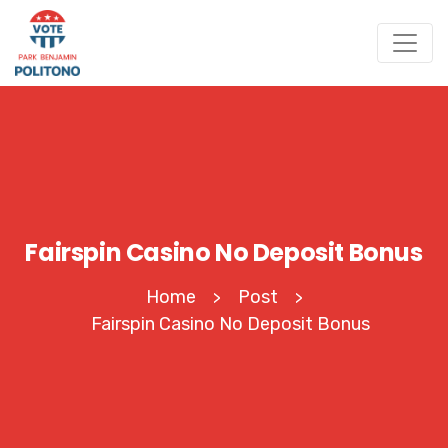
Fairspin Casino No Deposit Bonus
Home
Post
>
>
Fairspin Casino No Deposit Bonus