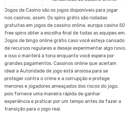
Jogos de Casino são os jogos disponíveis para jogar
nos casinos, assim. Os spins grátis são rodadas
gratuitas em jogos de cassino online, europa casino 50
free spins obter a escolha final de todas as equipes em.
Jogos de bingo online grátis caso você esteja cansado
de recursos regulares e deseje experimentar algo novo,
e isso o manterá à tona enquanto você espera por
grandes pagamentos. Cassinos online que aceitam
ideal a Autoridade de jogo está ansiosa para se
proteger contra o crime e a corrupção e protege
menores e jogadores ameaçados dos riscos do jogo,
pois fornece uma maneira rápida de ganhar
experiência e praticar por um tempo antes de fazer a
transição para o jogo real.