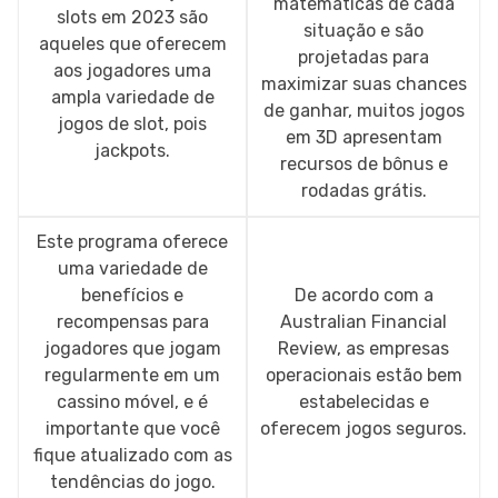
matemáticas de cada
slots em 2023 são
situação e são
aqueles que oferecem
projetadas para
aos jogadores uma
maximizar suas chances
ampla variedade de
de ganhar, muitos jogos
jogos de slot, pois
em 3D apresentam
jackpots.
recursos de bônus e
rodadas grátis.
Este programa oferece
uma variedade de
benefícios e
De acordo com a
recompensas para
Australian Financial
jogadores que jogam
Review, as empresas
regularmente em um
operacionais estão bem
cassino móvel, e é
estabelecidas e
importante que você
oferecem jogos seguros.
fique atualizado com as
tendências do jogo.