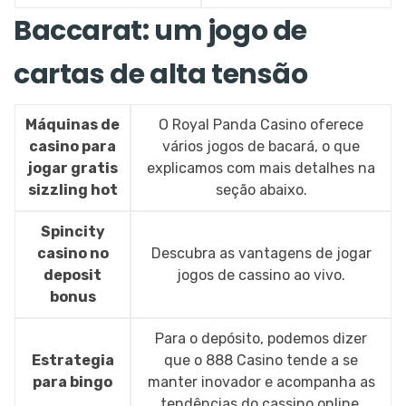
Baccarat: um jogo de
cartas de alta tensão
Máquinas de
O Royal Panda Casino oferece
casino para
vários jogos de bacará, o que
jogar gratis
explicamos com mais detalhes na
sizzling hot
seção abaixo.
Spincity
casino no
Descubra as vantagens de jogar
deposit
jogos de cassino ao vivo.
bonus
Para o depósito, podemos dizer
Estrategia
que o 888 Casino tende a se
para bingo
manter inovador e acompanha as
tendências do cassino online.