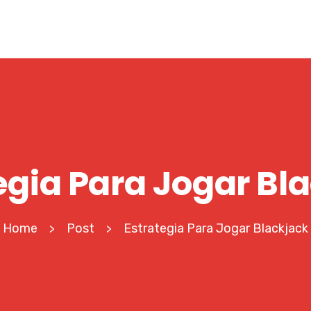
egia Para Jogar Bl
Home
Post
Estrategia Para Jogar Blackjack
>
>