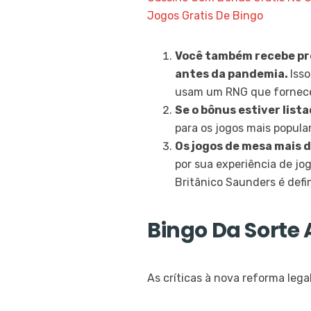
Jogos Gratis De Bingo
Você também recebe prê
antes da pandemia.
Iss
usam um RNG que fornece 
Se o bônus estiver list
para os jogos mais popula
Os jogos de mesa mais d
por sua experiência de jog
Britânico Saunders é def
Bingo Da Sorte 
As críticas à nova reforma lega