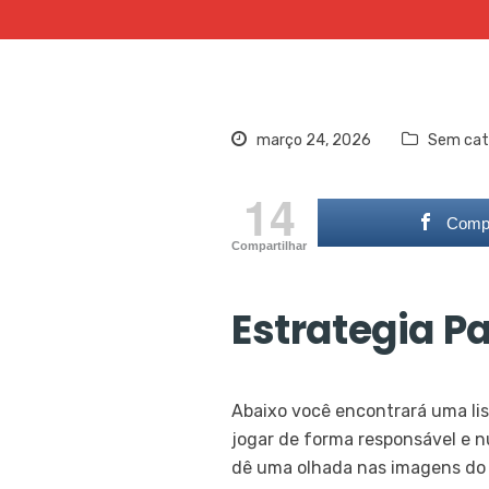
março 24, 2026
Sem cat
14
Compa
Compartilhar
Estrategia P
Abaixo você encontrará uma lis
jogar de forma responsável e 
dê uma olhada nas imagens do 