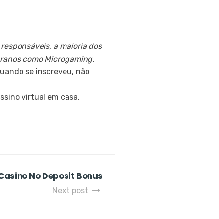
responsáveis, a maioria dos
teranos como Microgaming.
quando se inscreveu, não
ssino virtual em casa.
 Casino No Deposit Bonus
Next post