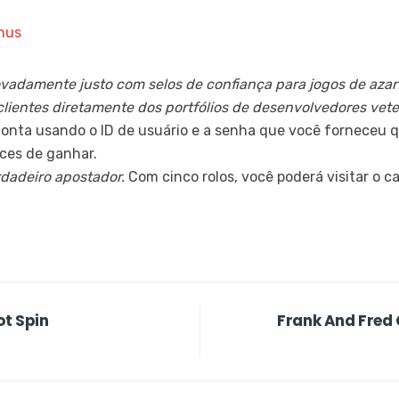
nus
adamente justo com selos de confiança para jogos de azar 
 clientes diretamente dos portfólios de desenvolvedores ve
conta usando o ID de usuário e a senha que você forneceu 
ces de ganhar.
dadeiro apostador.
Com cinco rolos, você poderá visitar o ca
t Spin
Frank And Fred