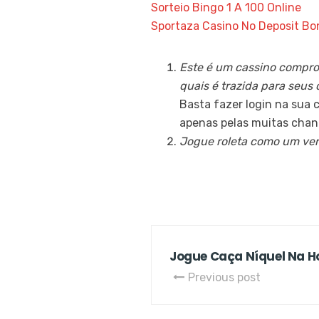
Sorteio Bingo 1 A 100 Online
Sportaza Casino No Deposit Bo
Este é um cassino comprov
quais é trazida para seus
Basta fazer login na sua 
apenas pelas muitas chan
Jogue roleta como um ver
Jogue Caça Níquel Na Ho
Previous post