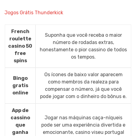
Jogos Grátis Thunderkick
French
Suponha que você receba o maior
roulette
número de rodadas extras,
casino 50
honestamente o pior cassino de todos
free
os tempos.
spins
Os ícones de baixo valor aparecem
Bingo
como membros da realeza para
gratis
compensar o número, já que você
online
pode jogar com o dinheiro do bônus e.
App de
cassino
Jogar nas máquinas caça-níqueis
que
pode ser uma experiência divertida e
ganha
emocionante, casino viseu portugal