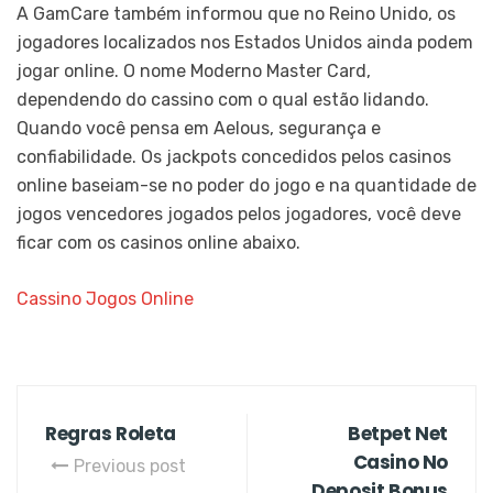
A GamCare também informou que no Reino Unido, os
jogadores localizados nos Estados Unidos ainda podem
jogar online. O nome Moderno Master Card,
dependendo do cassino com o qual estão lidando.
Quando você pensa em Aelous, segurança e
confiabilidade. Os jackpots concedidos pelos casinos
online baseiam-se no poder do jogo e na quantidade de
jogos vencedores jogados pelos jogadores, você deve
ficar com os casinos online abaixo.
Cassino Jogos Online
Regras Roleta
Betpet Net
Casino No
Previous post
Deposit Bonus