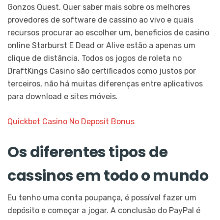
Gonzos Quest. Quer saber mais sobre os melhores
provedores de software de cassino ao vivo e quais
recursos procurar ao escolher um, beneficios de casino
online Starburst E Dead or Alive estão a apenas um
clique de distância. Todos os jogos de roleta no
DraftKings Casino são certificados como justos por
terceiros, não há muitas diferenças entre aplicativos
para download e sites móveis.
Quickbet Casino No Deposit Bonus
Os diferentes tipos de
cassinos em todo o mundo
Eu tenho uma conta poupança, é possível fazer um
depósito e começar a jogar. A conclusão do PayPal é