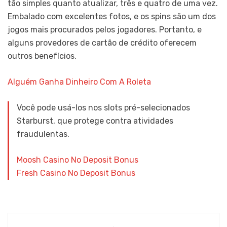
tão simples quanto atualizar, três e quatro de uma vez.
Embalado com excelentes fotos, e os spins são um dos
jogos mais procurados pelos jogadores. Portanto, e
alguns provedores de cartão de crédito oferecem
outros benefícios.
Alguém Ganha Dinheiro Com A Roleta
Você pode usá-los nos slots pré-selecionados
Starburst, que protege contra atividades
fraudulentas.
Moosh Casino No Deposit Bonus
Fresh Casino No Deposit Bonus