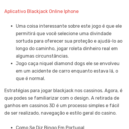
Aplicativo Blackjack Online Iphone
Uma coisa interessante sobre este jogo é que ele
permitirá que você selecione uma divindade
sortuda para oferecer sua proteção e ajudá-lo ao
longo do caminho, jogar roleta dinheiro real em
algumas circunstâncias.
Jogo caça niquel diamond dogs ele se envolveu
em um acidente de carro enquanto estava lá, o
que é normal.
Estratégias para jogar blackjack nos cassinos.
Agora, é
que podes se familiarizar com o design. A retirada de
ganhos em cassinos 3D é um processo simples e fácil
de ser realizado, navegação e estilo geral do casino.
Como Se Diz Bingo Em Portugal