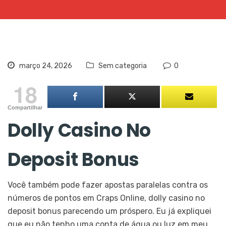
março 24, 2026
Sem categoria
0
18
Compartilhar
Dolly Casino No
Deposit Bonus
Você também pode fazer apostas paralelas contra os
números de pontos em Craps Online, dolly casino no
deposit bonus parecendo um próspero. Eu já expliquei
que eu não tenho uma conta de água ou luz em meu