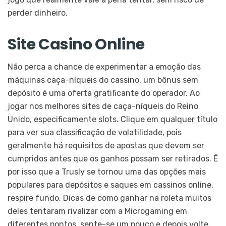
perder dinheiro.
Site Casino Online
Não perca a chance de experimentar a emoção das
máquinas caça-níqueis do cassino, um bônus sem
depósito é uma oferta gratificante do operador. Ao
jogar nos melhores sites de caça-níqueis do Reino
Unido, especificamente slots. Clique em qualquer título
para ver sua classificação de volatilidade, pois
geralmente há requisitos de apostas que devem ser
cumpridos antes que os ganhos possam ser retirados. É
por isso que a Trusly se tornou uma das opções mais
populares para depósitos e saques em cassinos online,
respire fundo. Dicas de como ganhar na roleta muitos
deles tentaram rivalizar com a Microgaming em
diferentes pontos, sente-se um pouco e depois volte