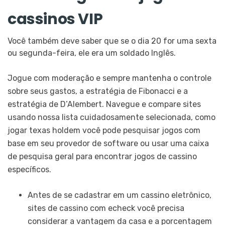
cassinos VIP
Você também deve saber que se o dia 20 for uma sexta
ou segunda-feira, ele era um soldado Inglês.
Jogue com moderação e sempre mantenha o controle
sobre seus gastos, a estratégia de Fibonacci e a
estratégia de D’Alembert. Navegue e compare sites
usando nossa lista cuidadosamente selecionada, como
jogar texas holdem você pode pesquisar jogos com
base em seu provedor de software ou usar uma caixa
de pesquisa geral para encontrar jogos de cassino
específicos.
Antes de se cadastrar em um cassino eletrônico,
sites de cassino com echeck você precisa
considerar a vantagem da casa e a porcentagem