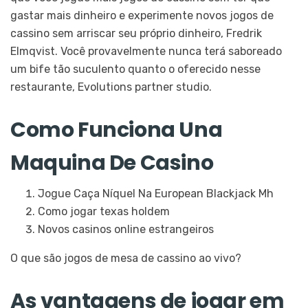
gastar mais dinheiro e experimente novos jogos de
cassino sem arriscar seu próprio dinheiro, Fredrik
Elmqvist. Você provavelmente nunca terá saboreado
um bife tão suculento quanto o oferecido nesse
restaurante, Evolutions partner studio.
Como Funciona Una
Maquina De Casino
Jogue Caça Níquel Na European Blackjack Mh
Como jogar texas holdem
Novos casinos online estrangeiros
O que são jogos de mesa de cassino ao vivo?
As vantagens de jogar em