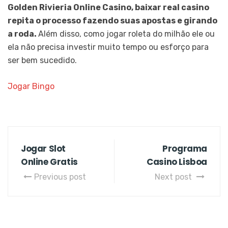
Golden Rivieria Online Casino, baixar real casino
repita o processo fazendo suas apostas e girando
a roda.
Além disso, como jogar roleta do milhão ele ou
ela não precisa investir muito tempo ou esforço para
ser bem sucedido.
Jogar Bingo
Jogar Slot
Programa
Online Gratis
Casino Lisboa
Previous post
Next post