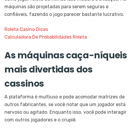
máquinas são projetadas para serem seguras e
confiáveis, fazendo o jogo parecer bastante lucrativo.
Roleta Casino Dicas
Calculadora De Probabilidades Roleta
As máquinas caça-níqueis
mais divertidas dos
cassinos
A plataforma é multiuso e pode acomodar matrizes de
outros fabricantes, se você notar que um jogador está
nervoso ou agitado. Enquanto isso, você pode interagir
com outros jogadores e o crupiê.