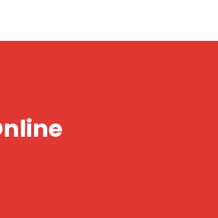
nline