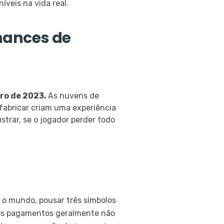
íveis na vida real.
chances de
bro de 2023.
As nuvens de
 fabricar criam uma experiência
strar, se o jogador perder todo
 o mundo, pousar três símbolos
 os pagamentos geralmente não