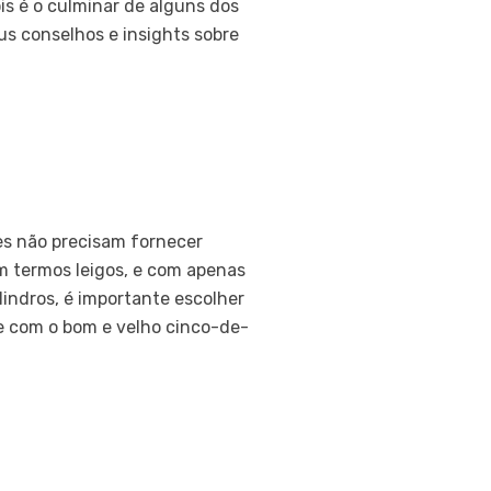
is é o culminar de alguns dos
us conselhos e insights sobre
es não precisam fornecer
m termos leigos, e com apenas
indros, é importante escolher
te com o bom e velho cinco-de-