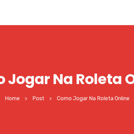
 Jogar Na Roleta O
Home
Post
Como Jogar Na Roleta Online
>
>