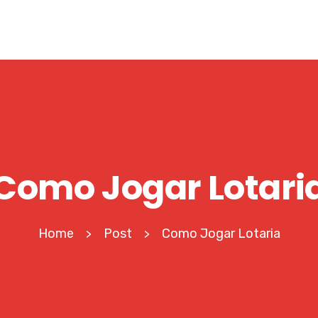
Como Jogar Lotari
Home
Post
Como Jogar Lotaria
>
>