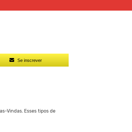
Se inscrever
s-Vindas. Esses tipos de