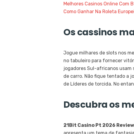
Melhores Casinos Online Com 
Como Ganhar Na Roleta Europe
Os cassinos ma
Jogue milhares de slots nos me
no tabuleiro para fornecer vi
jogadores Sul-africanos usam s
de carro. Não fique tentado a 
de Líderes de torcida. No entan
Descubra os me
21Bit Casino Pt 2026 Review
apresenta um tema de fantasia