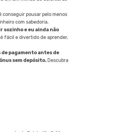
ê conseguir pousar pelo menos
inheiro com sabedoria.
r sozinho e eu ainda não
 fácil e divertido de aprender,
s de pagamento antes de
 bônus sem depósito.
Descubra