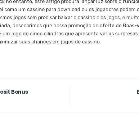
ck no entanto, este artigo procura lançar luz sobre o funci
vel como um cassino para download ou os jogadores podem o
mos jogos sem precisar baixar o cassino e os jogos, e mui
iada, descobrimos que nossa promoção de oferta de Boas-V
É um jogo de cinco cilindros que apresenta várias surpresas
imizar suas chances em jogos de cassino.
osit Bonus