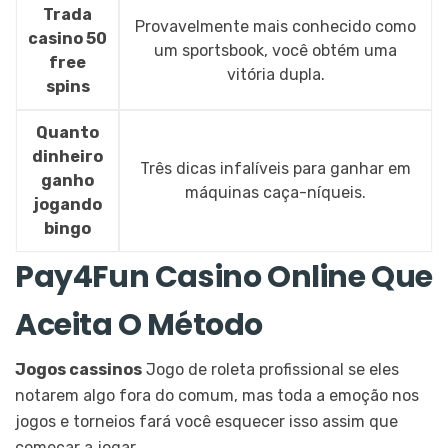
Trada
Provavelmente mais conhecido como
casino 50
um sportsbook, você obtém uma
free
vitória dupla.
spins
Quanto
dinheiro
Três dicas infalíveis para ganhar em
ganho
máquinas caça-níqueis.
jogando
bingo
Pay4Fun Casino Online Que
Aceita O Método
Jogos cassinos
Jogo de roleta profissional se eles
notarem algo fora do comum, mas toda a emoção nos
jogos e torneios fará você esquecer isso assim que
começar a jogar.