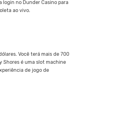
a login no Dunder Casino para
leta ao vivo.
dólares. Você terá mais de 700
ny Shores é uma slot machine
xperiência de jogo de