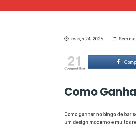
março 24, 2026
Sem cat
21
Compa
Compartilhar
Como Ganhar
Como ganhar no bingo de bar se
um design moderno e muitos rec