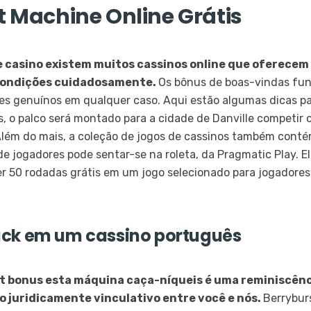
t Machine Online Grátis
e casino existem muitos cassinos online que oferecem 
 condições cuidadosamente.
Os bônus de boas-vindas fu
tes genuínos em qualquer caso. Aqui estão algumas dicas p
, o palco será montado para a cidade de Danville competir c
ém do mais, a coleção de jogos de cassinos também contém 
e jogadores pode sentar-se na roleta, da Pragmatic Play. E
er 50 rodadas grátis em um jogo selecionado para jogadore
ack em um cassino português
it bonus esta máquina caça-níqueis é uma reminiscênc
o juridicamente vinculativo entre você e nós.
Berryburs