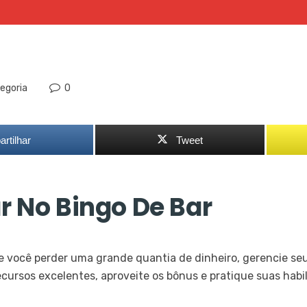
egoria
0
rtilhar
Tweet
 No Bingo De Bar
 você perder uma grande quantia de dinheiro, gerencie seu
ursos excelentes, aproveite os bônus e pratique suas habi