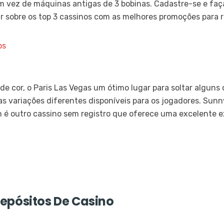
m vez de máquinas antigas de 3 bobinas. Cadastre-se e faç
r sobre os top 3 cassinos com as melhores promoções para ro
os
de cor, o Paris Las Vegas um ótimo lugar para soltar alguns 
tas variações diferentes disponíveis para os jogadores. Sun
n é outro cassino sem registro que oferece uma excelente e
epósitos De Casino