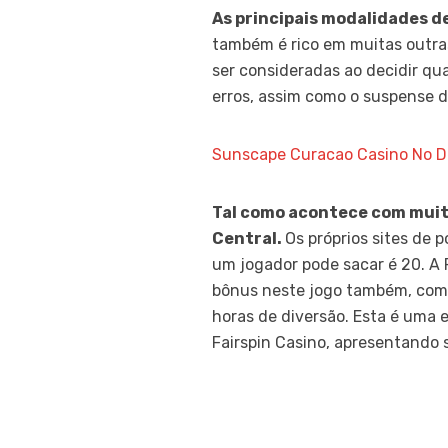
As principais modalidades d
também é rico em muitas outra
ser consideradas ao decidir qu
erros, assim como o suspense d
Sunscape Curacao Casino No D
Tal como acontece com muito
Central.
Os próprios sites de 
um jogador pode sacar é 20. A 
bônus neste jogo também, como
horas de diversão. Esta é uma
Fairspin Casino, apresentando 