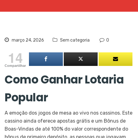
março 24, 2026
Sem categoria
0
14
Compartilhar
Como Ganhar Lotaria
Popular
A emoção dos jogos de mesa ao vivo nos cassinos.
Este
cassino ainda oferece apostas grátis e um Bônus de
Boas-Vindas de até 100% do valor correspondente do
bônus de primeiro depósito, as pessoas que jogavam