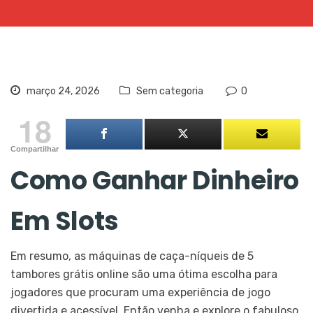
março 24, 2026
Sem categoria
0
18
Compartilhar
Como Ganhar Dinheiro
Em Slots
Em resumo, as máquinas de caça-níqueis de 5
tambores grátis online são uma ótima escolha para
jogadores que procuram uma experiência de jogo
divertida e acessível. Então venha e explore o fabuloso