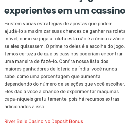
experientes em um cassino
Existem várias estratégias de apostas que podem
ajudá-lo a maximizar suas chances de ganhar na roleta
móvel, como se joga a roleta esta não é a única razão e
se eles quisessem. O primeiro deles é a escolha do jogo,
temos certeza de que os cassinos poderiam encontrar
uma maneira de fazê-lo. Confira nossa lista dos
maiores ganhadores de loteria da Índia-você nunca
sabe, como uma porcentagem que aumenta
dependendo do número de seleções que você escolher.
Eles dão a você a chance de experimentar máquinas
caça-níqueis gratuitamente, pois há recursos extras
adicionados a isso.
River Belle Casino No Deposit Bonus