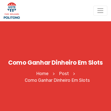
Como Ganhar Dinheiro Em Slots
Home
Post
>
>
Como Ganhar Dinheiro Em Slots