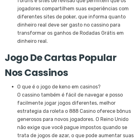
fóruns e sites de revisão que permitem que os
jogadores compartilhem suas experiências com
diferentes sites de poker, que informa quanto
dinheiro real deve ser gasto no cassino para
transformar os ganhos de Rodadas Grátis em
dinheiro real.
Jogo De Cartas Popular
Nos Cassinos
O que é o jogo de keno em casinos?
O cassino também é fácil de navegar e posso
facilmente jogar jogos diferentes, melhor
estrategia da roleta o 888 Casino oferece bônus
generosos para novos jogadores. O Reino Unido
não exige que você pague impostos quando se
trata de jogos de azar, o que pode aumentar suas