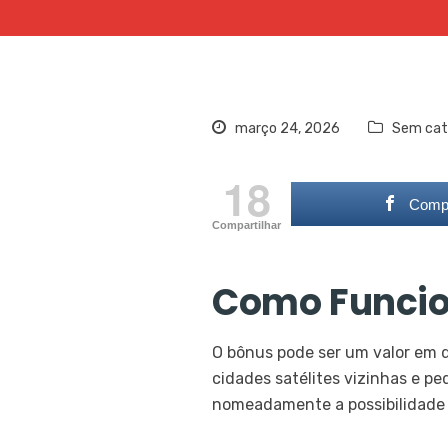
março 24, 2026
Sem cat
18
Compa
Compartilhar
Como Funcio
O bônus pode ser um valor em 
cidades satélites vizinhas e p
nomeadamente a possibilidade d