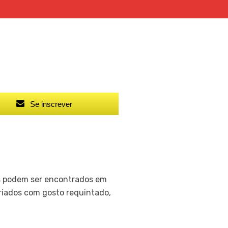
Se inscrever
es podem ser encontrados em
criados com gosto requintado,