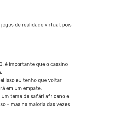
jogos de realidade virtual, pois
, é importante que o cassino
.
 isso eu tenho que voltar
nará em um empate.
 um tema de safári africano e
sso – mas na maioria das vezes