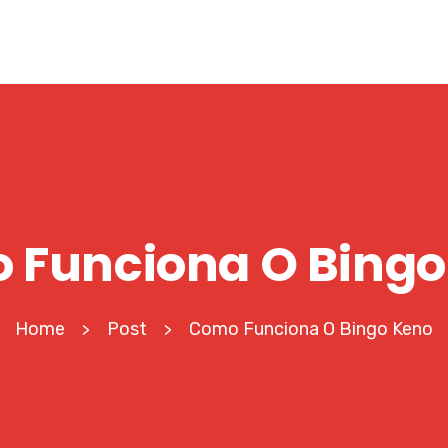
 Funciona O Bingo
Home
Post
Como Funciona O Bingo Keno
>
>