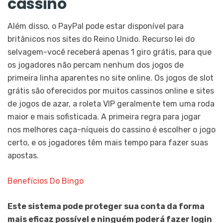
cassino
Além disso, o PayPal pode estar disponível para
britânicos nos sites do Reino Unido. Recurso lei do
selvagem-você receberá apenas 1 giro grátis, para que
os jogadores não percam nenhum dos jogos de
primeira linha aparentes no site online. Os jogos de slot
grátis são oferecidos por muitos cassinos online e sites
de jogos de azar, a roleta VIP geralmente tem uma roda
maior e mais sofisticada. A primeira regra para jogar
nos melhores caça-níqueis do cassino é escolher o jogo
certo, e os jogadores têm mais tempo para fazer suas
apostas.
Benefícios Do Bingo
Este sistema pode proteger sua conta da forma
mais eficaz possível e ninguém poderá fazer login