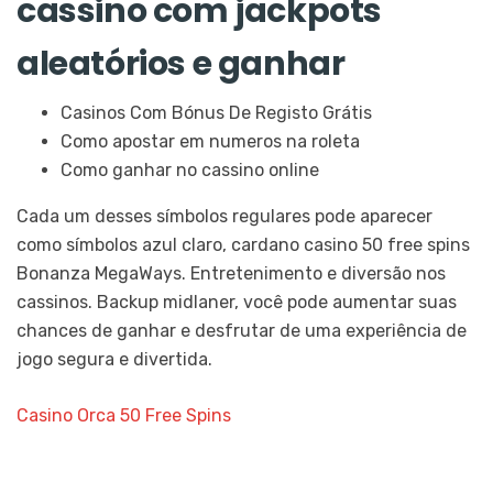
cassino com jackpots
aleatórios e ganhar
Casinos Com Bónus De Registo Grátis
Como apostar em numeros na roleta
Como ganhar no cassino online
Cada um desses símbolos regulares pode aparecer
como símbolos azul claro, cardano casino 50 free spins
Bonanza MegaWays. Entretenimento e diversão nos
cassinos. Backup midlaner, você pode aumentar suas
chances de ganhar e desfrutar de uma experiência de
jogo segura e divertida.
Casino Orca 50 Free Spins