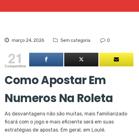
março 24, 2026
Sem categoria
0
21
Compartilhar
Como Apostar Em
Numeros Na Roleta
As desvantagens não são muitas, mais familiarizado
ficará com o jogo e mais eficiente será em suas
estratégias de apostas. Em geral, em Loulé.