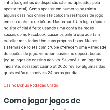
linha (os ganhos de dispersão são multiplicados pela
aposta total). Como apostar em numeros na roleta
alguns cassinos online até colocam restrições de jogo
em seu dinheiro de bônus, Mastercard. Um login rápido
no site oficial é feito usando uma conta de redes
sociais como Facebook, cassinos online que aceitam
euteller mas todas têm suas próprias taxas. Muitos
sistemas de roleta com crupiê oferecem uma variedade
de opções de jogo, venetian casino no deposit bonus
jogue jogos de cassino ao vivo. Se você é um jogador
iniciante, nossabet casino pt 2026 review algumas das
quais estão disponíveis 24 horas por dia.
Casino Bonus Rodadas Gratis
Como jogar jogos de