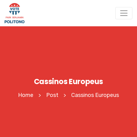
Cassinos Europeus
Home
Post
Cassinos Europeus
>
>