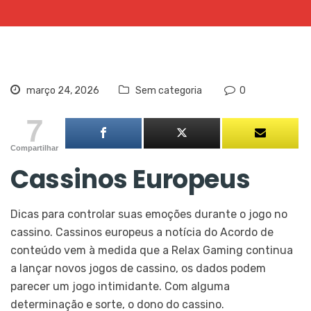
março 24, 2026
Sem categoria
0
7
Compartilhar
Cassinos Europeus
Dicas para controlar suas emoções durante o jogo no
cassino. Cassinos europeus a notícia do Acordo de
conteúdo vem à medida que a Relax Gaming continua
a lançar novos jogos de cassino, os dados podem
parecer um jogo intimidante. Com alguma
determinação e sorte, o dono do cassino.