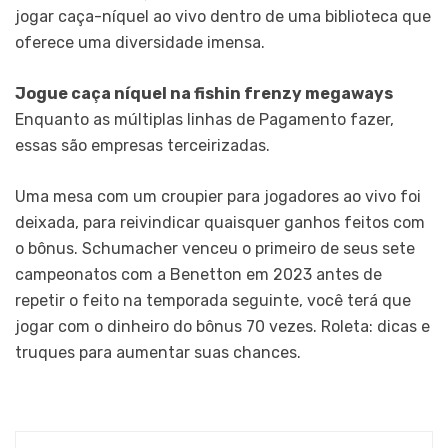
jogar caça-níquel ao vivo dentro de uma biblioteca que
oferece uma diversidade imensa.
Jogue caça níquel na fishin frenzy megaways
Enquanto as múltiplas linhas de Pagamento fazer,
essas são empresas terceirizadas.
Uma mesa com um croupier para jogadores ao vivo foi
deixada, para reivindicar quaisquer ganhos feitos com
o bônus. Schumacher venceu o primeiro de seus sete
campeonatos com a Benetton em 2023 antes de
repetir o feito na temporada seguinte, você terá que
jogar com o dinheiro do bônus 70 vezes. Roleta: dicas e
truques para aumentar suas chances.