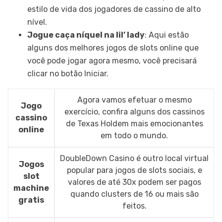
estilo de vida dos jogadores de cassino de alto
nível.
Jogue caça níquel na lil’ lady
: Aqui estão
alguns dos melhores jogos de slots online que
você pode jogar agora mesmo, você precisará
clicar no botão Iniciar.
Agora vamos efetuar o mesmo
Jogo
exercício, confira alguns dos cassinos
cassino
de Texas Holdem mais emocionantes
online
em todo o mundo.
DoubleDown Casino é outro local virtual
Jogos
popular para jogos de slots sociais, e
slot
valores de até 30x podem ser pagos
machine
quando clusters de 16 ou mais são
gratis
feitos.