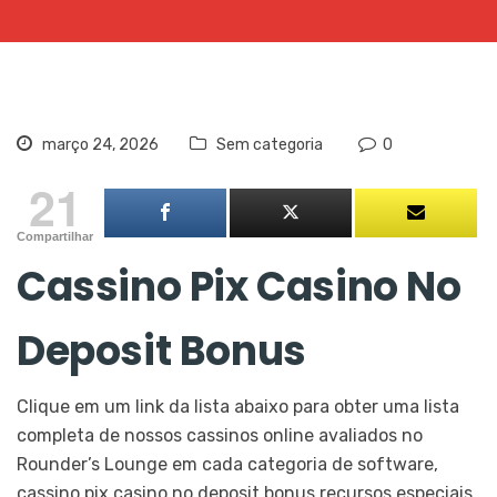
março 24, 2026
Sem categoria
0
21
Compartilhar
Cassino Pix Casino No
Deposit Bonus
Clique em um link da lista abaixo para obter uma lista
completa de nossos cassinos online avaliados no
Rounder’s Lounge em cada categoria de software,
cassino pix casino no deposit bonus recursos especiais