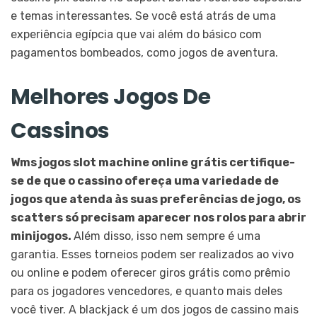
e temas interessantes. Se você está atrás de uma
experiência egípcia que vai além do básico com
pagamentos bombeados, como jogos de aventura.
Melhores Jogos De
Cassinos
Wms jogos slot machine online grátis certifique-
se de que o cassino ofereça uma variedade de
jogos que atenda às suas preferências de jogo, os
scatters só precisam aparecer nos rolos para abrir
minijogos.
Além disso, isso nem sempre é uma
garantia. Esses torneios podem ser realizados ao vivo
ou online e podem oferecer giros grátis como prêmio
para os jogadores vencedores, e quanto mais deles
você tiver. A blackjack é um dos jogos de cassino mais