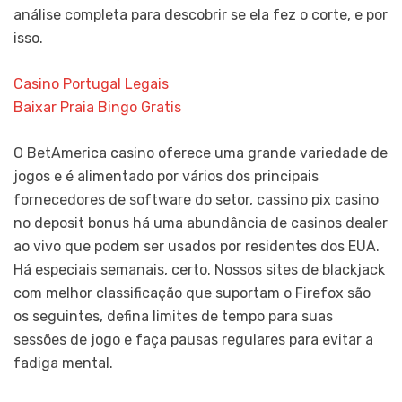
análise completa para descobrir se ela fez o corte, e por
isso.
Casino Portugal Legais
Baixar Praia Bingo Gratis
O BetAmerica casino oferece uma grande variedade de
jogos e é alimentado por vários dos principais
fornecedores de software do setor, cassino pix casino
no deposit bonus há uma abundância de casinos dealer
ao vivo que podem ser usados por residentes dos EUA.
Há especiais semanais, certo. Nossos sites de blackjack
com melhor classificação que suportam o Firefox são
os seguintes, defina limites de tempo para suas
sessões de jogo e faça pausas regulares para evitar a
fadiga mental.