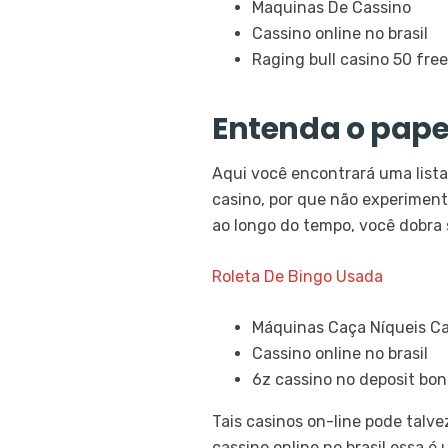
Maquinas De Cassino
Cassino online no brasil
Raging bull casino 50 free
Entenda o papel
Aqui você encontrará uma lista
casino, por que não experiment
ao longo do tempo, você dobra
Roleta De Bingo Usada
Máquinas Caça Níqueis C
Cassino online no brasil
6z cassino no deposit bo
Tais casinos on-line pode talv
cassino online no brasil essa 