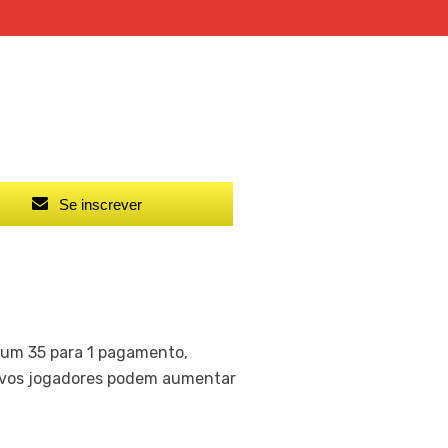
Se inscrever
r um 35 para 1 pagamento,
ovos jogadores podem aumentar