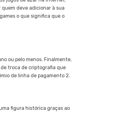
ir quem deve adicionar à sua
 games o que significa que o
tano ou pelo menos. Finalmente,
de troca de criptografia que
êmio de linha de pagamento 2.
ma figura histórica graças ao