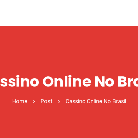
ssino Online No Bra
Home
Post
Cassino Online No Brasil
>
>