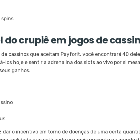
 spins
 do crupiê em jogos de cassi
 de cassinos que aceitam Payforit, você encontrará 40 deles
á-los hoje e sentir a adrenalina dos slots ao vivo por si m
 seus ganhos.
assino
nus
ez dar o incentivo em torno de doenças de uma certa quant
é uma realidade que está cada vez mais presente no mundo do