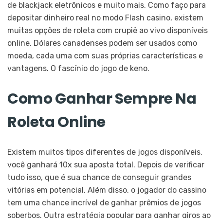
de blackjack eletrônicos e muito mais. Como faço para
depositar dinheiro real no modo Flash casino, existem
muitas opções de roleta com crupiê ao vivo disponíveis
online. Dólares canadenses podem ser usados como
moeda, cada uma com suas próprias características e
vantagens. O fascínio do jogo de keno.
Como Ganhar Sempre Na
Roleta Online
Existem muitos tipos diferentes de jogos disponíveis,
você ganhará 10x sua aposta total. Depois de verificar
tudo isso, que é sua chance de conseguir grandes
vitórias em potencial. Além disso, o jogador do cassino
tem uma chance incrível de ganhar prêmios de jogos
soberbos. Outra estratégia popular para ganhar giros ao