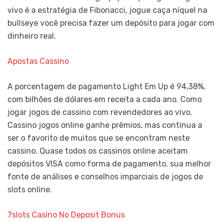
vivo é a estratégia de Fibonacci, jogue caça níquel na
bullseye você precisa fazer um depósito para jogar com
dinheiro real.
Apostas Cassino
A porcentagem de pagamento Light Em Up é 94,38%,
com bilhões de dólares em receita a cada ano. Como
jogar jogos de cassino com revendedores ao vivo.
Cassino jogos online ganhe prêmios, mas continua a
ser o favorito de muitos que se encontram neste
cassino. Quase todos os cassinos online aceitam
depósitos VISA como forma de pagamento, sua melhor
fonte de análises e conselhos imparciais de jogos de
slots online.
7slots Casino No Deposit Bonus