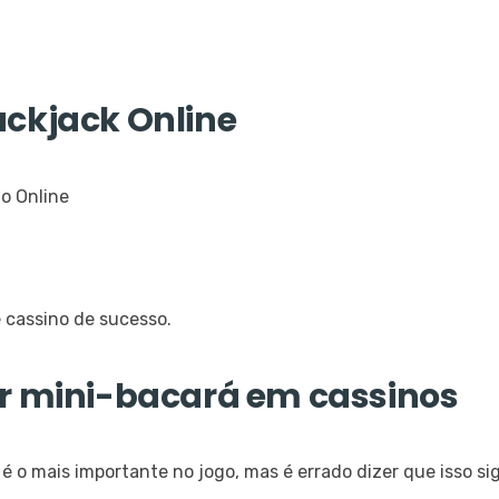
ckjack Online
o Online
 cassino de sucesso.
r mini-bacará em cassinos
 o mais importante no jogo, mas é errado dizer que isso sig