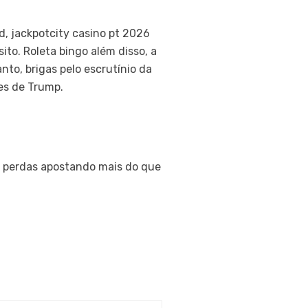
, jackpotcity casino pt 2026
to. Roleta bingo além disso, a
nto, brigas pelo escrutínio da
es de Trump.
r perdas apostando mais do que