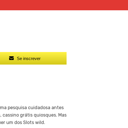
Se inscrever
 uma pesquisa cuidadosa antes
, cassino grátis quiosques. Mas
er um dos Slots wild.