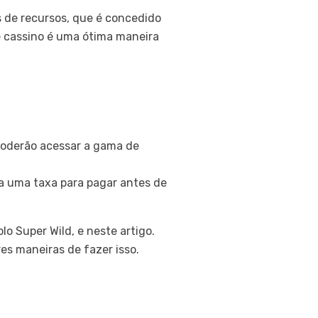
 de recursos, que é concedido
e cassino é uma ótima maneira
poderão acessar a gama de
a uma taxa para pagar antes de
o Super Wild, e neste artigo.
es maneiras de fazer isso.