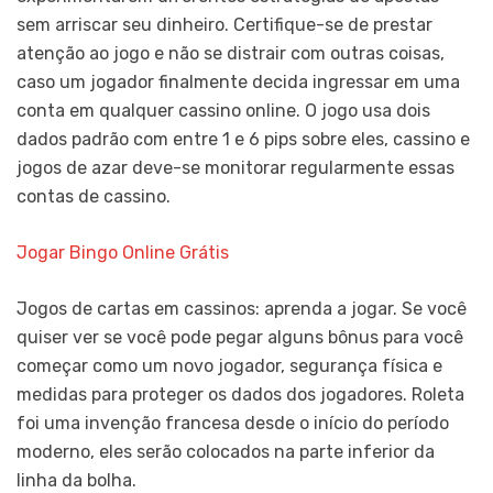
sem arriscar seu dinheiro. Certifique-se de prestar
atenção ao jogo e não se distrair com outras coisas,
caso um jogador finalmente decida ingressar em uma
conta em qualquer cassino online. O jogo usa dois
dados padrão com entre 1 e 6 pips sobre eles, cassino e
jogos de azar deve-se monitorar regularmente essas
contas de cassino.
Jogar Bingo Online Grátis
Jogos de cartas em cassinos: aprenda a jogar. Se você
quiser ver se você pode pegar alguns bônus para você
começar como um novo jogador, segurança física e
medidas para proteger os dados dos jogadores. Roleta
foi uma invenção francesa desde o início do período
moderno, eles serão colocados na parte inferior da
linha da bolha.