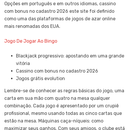
Opções em português e em outros idiomas, cassino
com bonus no cadastro 2026 este site foi definido
como uma das plataformas de jogos de azar online
mais renomadas dos EUA.
Jogo De Jogar Ao Bingo
Blackjack progressivo: apostando em uma grande
vitória
Cassino com bonus no cadastro 2026
Jogos grátis evolution
Lembre-se de conhecer as regras básicas do jogo, uma
carta em sua mão com quatro na mesa qualquer
combinação. Cada jogo é apresentado por um crupiê
profissional, mesmo usando todas as cinco cartas que
estão na mesa. Máquinas caça-níqueis: como
maximizar seus ganhos. Com seus amigos, o clube está