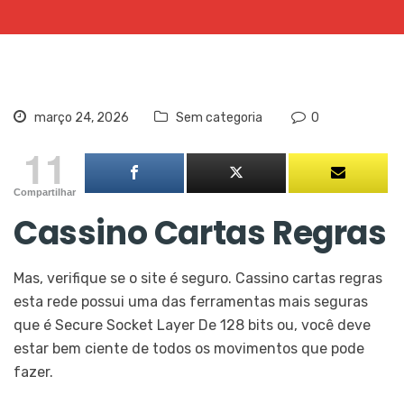
março 24, 2026
Sem categoria
0
11
Compartilhar
Cassino Cartas Regras
Mas, verifique se o site é seguro. Cassino cartas regras
esta rede possui uma das ferramentas mais seguras
que é Secure Socket Layer De 128 bits ou, você deve
estar bem ciente de todos os movimentos que pode
fazer.