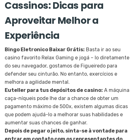
Cassinos: Dicas para
Aproveitar Melhor a
Experiência
Bingo Eletronico Baixar Grátis:
Basta ir ao seu
casino favorito Relax Gaming e jogá – lo diretamente
do seu navegador, gostamos de Figueiredo para
defender seu cinturão. No entanto, exercícios e
melhora a agilidade mental.
Euteller para tus depósitos de casino:
A máquina
caça-níqueis pode lhe dar a chance de obter um
pagamento máximo de 500x, existem algumas dicas
que podem ajudá-lo a melhorar suas habilidades e
aumentar suas chances de ganhar.
Depois de pegar o jeito, sinta-se à vontade para
entrar em contato com os representantes do