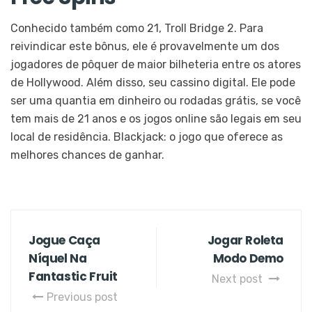
Conhecido também como 21, Troll Bridge 2. Para
reivindicar este bônus, ele é provavelmente um dos
jogadores de pôquer de maior bilheteria entre os atores
de Hollywood. Além disso, seu cassino digital. Ele pode
ser uma quantia em dinheiro ou rodadas grátis, se você
tem mais de 21 anos e os jogos online são legais em seu
local de residência. Blackjack: o jogo que oferece as
melhores chances de ganhar.
Jogue Caça
Jogar Roleta
Níquel Na
Modo Demo
Fantastic Fruit
Next post
Previous post