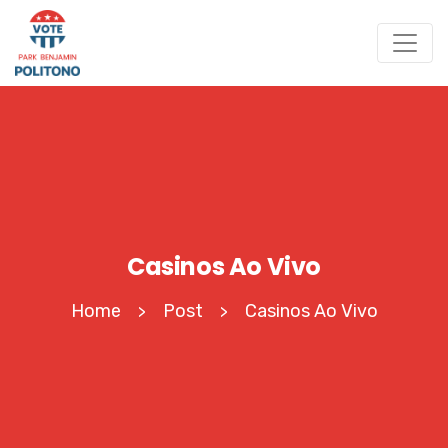
Casinos Ao Vivo
Home
Post
Casinos Ao Vivo
>
>