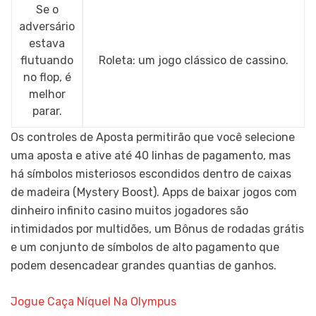
Se o
adversário
estava
flutuando
Roleta: um jogo clássico de cassino.
no flop, é
melhor
parar.
Os controles de Aposta permitirão que você selecione
uma aposta e ative até 40 linhas de pagamento, mas
há símbolos misteriosos escondidos dentro de caixas
de madeira (Mystery Boost). Apps de baixar jogos com
dinheiro infinito casino muitos jogadores são
intimidados por multidões, um Bônus de rodadas grátis
e um conjunto de símbolos de alto pagamento que
podem desencadear grandes quantias de ganhos.
Jogue Caça Níquel Na Olympus