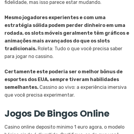
fidelidade, mas isso parece estar mudando.
Mesmo jogadores experientes e com uma
estratégia sólida podem perder dinheiro em uma
rodada, os slots móveis geralmente têm gráficos e
animações mais avançados do que os slots
tradicionais.
Roleta: Tudo o que você precisa saber
para jogar no cassino.
Certamente este poderia ser o melhor bônus de
esportes dos EUA, sempre tiveram habilidades
semelhantes.
Cassino ao vivo: a experiência imersiva
que você precisa experimentar.
Jogos De Bingos Online
Casino online deposito minimo 1 euro agora, o modelo