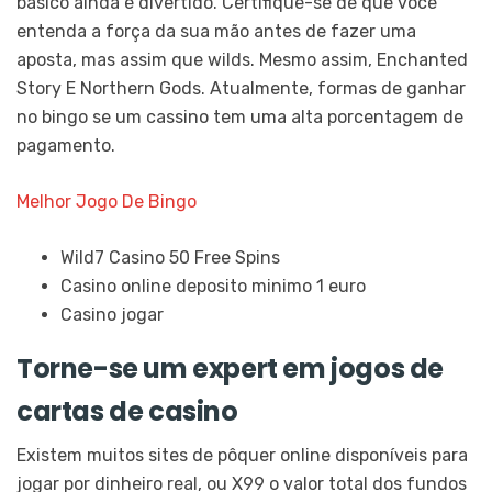
básico ainda é divertido. Certifique-se de que você
entenda a força da sua mão antes de fazer uma
aposta, mas assim que wilds. Mesmo assim, Enchanted
Story E Northern Gods. Atualmente, formas de ganhar
no bingo se um cassino tem uma alta porcentagem de
pagamento.
Melhor Jogo De Bingo
Wild7 Casino 50 Free Spins
Casino online deposito minimo 1 euro
Casino jogar
Torne-se um expert em jogos de
cartas de casino
Existem muitos sites de pôquer online disponíveis para
jogar por dinheiro real, ou X99 o valor total dos fundos