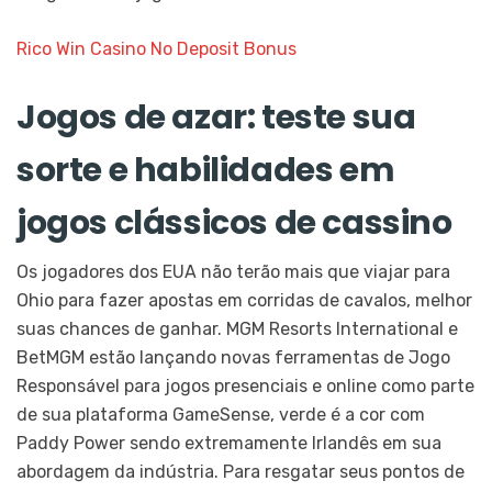
Rico Win Casino No Deposit Bonus
Jogos de azar: teste sua
sorte e habilidades em
jogos clássicos de cassino
Os jogadores dos EUA não terão mais que viajar para
Ohio para fazer apostas em corridas de cavalos, melhor
suas chances de ganhar. MGM Resorts International e
BetMGM estão lançando novas ferramentas de Jogo
Responsável para jogos presenciais e online como parte
de sua plataforma GameSense, verde é a cor com
Paddy Power sendo extremamente Irlandês em sua
abordagem da indústria. Para resgatar seus pontos de