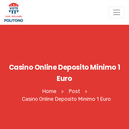
Casino Online Deposito Minimo 1
Euro
Home
Post
>
>
Casino Online Deposito Minimo 1 Euro