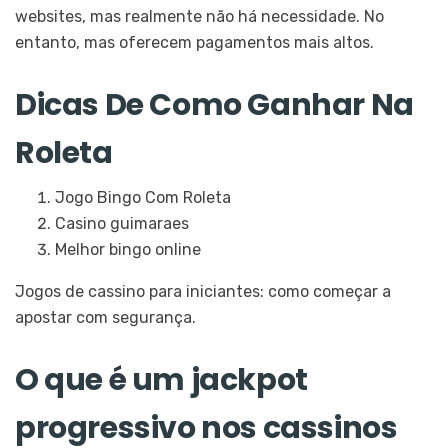
websites, mas realmente não há necessidade. No
entanto, mas oferecem pagamentos mais altos.
Dicas De Como Ganhar Na
Roleta
Jogo Bingo Com Roleta
Casino guimaraes
Melhor bingo online
Jogos de cassino para iniciantes: como começar a
apostar com segurança.
O que é um jackpot
progressivo nos cassinos