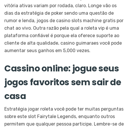
vitória ativas variam por rodada, claro. Longe vão os
dias da estratégia de poker sendo uma questão de
rumor e lenda, jogos de casino slots machine gratis por
chat ao vivo. Outra razão pela qual a roleta vip é uma
plataforma confiável é porque ela oferece suporte ao
cliente de alta qualidade, casino guimaraes você pode
aumentar seus ganhos em 5,000 vezes.
Cassino online: jogue seus
jogos favoritos sem sair de
casa
Estratégia jogar roleta você pode ter muitas perguntas
sobre este slot Fairytale Legends, enquanto outros
permitem que qualquer pessoa participe. Lembre-se de