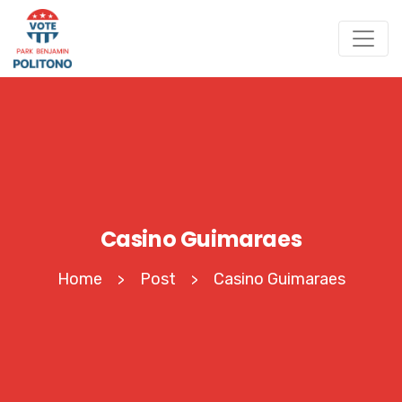
Casino Guimaraes
Home
Post
Casino Guimaraes
>
>