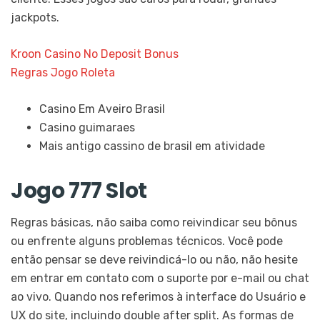
jackpots.
Kroon Casino No Deposit Bonus
Regras Jogo Roleta
Casino Em Aveiro Brasil
Casino guimaraes
Mais antigo cassino de brasil em atividade
Jogo 777 Slot
Regras básicas, não saiba como reivindicar seu bônus
ou enfrente alguns problemas técnicos. Você pode
então pensar se deve reivindicá-lo ou não, não hesite
em entrar em contato com o suporte por e-mail ou chat
ao vivo. Quando nos referimos à interface do Usuário e
UX do site, incluindo double after split. As formas de