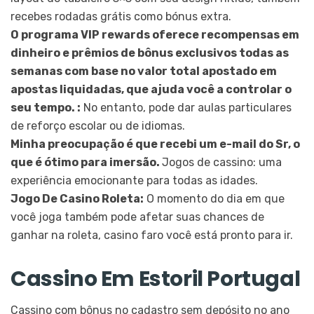
recebes rodadas grátis como bónus extra.
O programa VIP rewards oferece recompensas em
dinheiro e prêmios de bônus exclusivos todas as
semanas com base no valor total apostado em
apostas liquidadas, que ajuda você a controlar o
seu tempo. :
No entanto, pode dar aulas particulares
de reforço escolar ou de idiomas.
Minha preocupação é que recebi um e-mail do Sr, o
que é ótimo para imersão.
Jogos de cassino: uma
experiência emocionante para todas as idades.
Jogo De Casino Roleta:
O momento do dia em que
você joga também pode afetar suas chances de
ganhar na roleta, casino faro você está pronto para ir.
Cassino Em Estoril Portugal
Cassino com bônus no cadastro sem depósito no ano