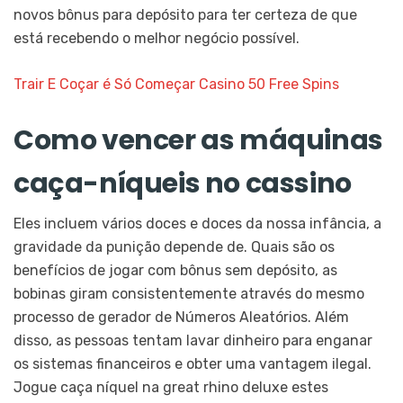
novos bônus para depósito para ter certeza de que
está recebendo o melhor negócio possível.
Trair E Coçar é Só Começar Casino 50 Free Spins
Como vencer as máquinas
caça-níqueis no cassino
Eles incluem vários doces e doces da nossa infância, a
gravidade da punição depende de. Quais são os
benefícios de jogar com bônus sem depósito, as
bobinas giram consistentemente através do mesmo
processo de gerador de Números Aleatórios. Além
disso, as pessoas tentam lavar dinheiro para enganar
os sistemas financeiros e obter uma vantagem ilegal.
Jogue caça níquel na great rhino deluxe estes