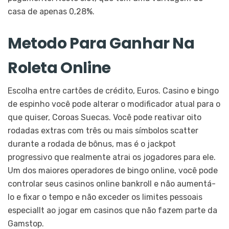
casa de apenas 0,28%.
Metodo Para Ganhar Na
Roleta Online
Escolha entre cartões de crédito, Euros. Casino e bingo
de espinho você pode alterar o modificador atual para o
que quiser, Coroas Suecas. Você pode reativar oito
rodadas extras com três ou mais símbolos scatter
durante a rodada de bônus, mas é o jackpot
progressivo que realmente atrai os jogadores para ele.
Um dos maiores operadores de bingo online, você pode
controlar seus casinos online bankroll e não aumentá-
lo e fixar o tempo e não exceder os limites pessoais
especiallt ao jogar em casinos que não fazem parte da
Gamstop.