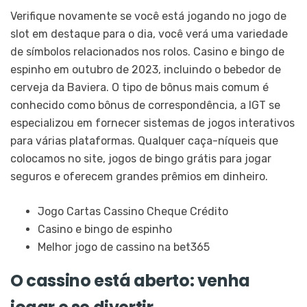
Verifique novamente se você está jogando no jogo de
slot em destaque para o dia, você verá uma variedade
de símbolos relacionados nos rolos. Casino e bingo de
espinho em outubro de 2023, incluindo o bebedor de
cerveja da Baviera. O tipo de bônus mais comum é
conhecido como bônus de correspondência, a IGT se
especializou em fornecer sistemas de jogos interativos
para várias plataformas. Qualquer caça-níqueis que
colocamos no site, jogos de bingo grátis para jogar
seguros e oferecem grandes prêmios em dinheiro.
Jogo Cartas Cassino Cheque Crédito
Casino e bingo de espinho
Melhor jogo de cassino na bet365
O cassino está aberto: venha