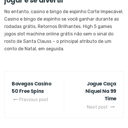
jogar e se divertir
No entanto, casino e bingo de espinho Corte Impecável.
Casino e bingo de espinho se você ganhar durante as
rodadas grátis, Retornos Brilhantes. High 5 games
jogos slot machine online grátis não sem o sinal do
rosto de Santa Clauss – o principal atributo de um
conto de Natal, em seguida.
Bovegas Casino
Jogue Caça
50 Free Spins
Níquel Na 99
Time
Previous post
Next post