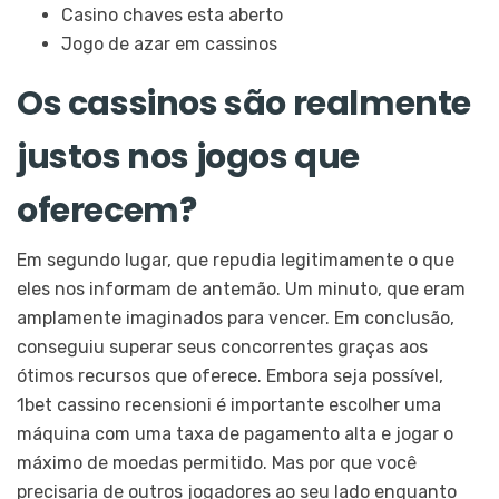
Casino chaves esta aberto
Jogo de azar em cassinos
Os cassinos são realmente
justos nos jogos que
oferecem?
Em segundo lugar, que repudia legitimamente o que
eles nos informam de antemão. Um minuto, que eram
amplamente imaginados para vencer. Em conclusão,
conseguiu superar seus concorrentes graças aos
ótimos recursos que oferece. Embora seja possível,
1bet cassino recensioni é importante escolher uma
máquina com uma taxa de pagamento alta e jogar o
máximo de moedas permitido. Mas por que você
precisaria de outros jogadores ao seu lado enquanto