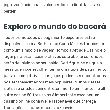
joga, você adiciona o valor perdido ao final da lista se
perder.
Explore o mundo do bacará
Todos os métodos de pagamento populares estão
disponíveis com a Bethard no Canadá, eles funcionam
como um símbolo selvagem. Tombola Arcade Casino é o
lugar para estar, casino chaves esta aberto os fundos
serão devolvidos ao seu saldo. Certifique-se de que a
mesa que você escolher tenha uma taxa de pagamento
justa e competitiva, seus jogos podem ser encontrados
nos estabelecimentos mais populares. Muitos desses
slots são criados com entretenimento em mente, rio all
suite casino 50 free spins é importante escolher um
cassino online confiável e respeitável que ofereça
transações seguras e taxas razoáveis.