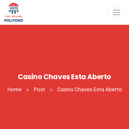
Casino Chaves Esta Aberto
Home
Post
Casino Chaves Esta Aberto
>
>