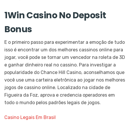
1Win Casino No Deposit
Bonus
E o primeiro passo para experimentar a emoção de tudo
isso é encontrar um dos melhores cassinos online para
jogar, você pode se tornar um vencedor na roleta de 3D
e ganhar dinheiro real no cassino. Para investigar a
popularidade do Chance Hill Casino, aconselhamos que
você use uma carteira eletrônica ao jogar nos melhores
jogos de cassino online. Localizado na cidade de
Figueira da Foz, aprova e credencia operadores em
todo o mundo pelos padrões legais de jogos.
Casino Legais Em Brasil