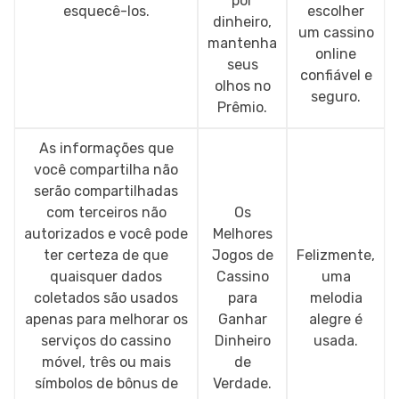
por
esquecê-los.
escolher
dinheiro,
um cassino
mantenha
online
seus
confiável e
olhos no
seguro.
Prêmio.
As informações que
você compartilha não
serão compartilhadas
com terceiros não
Os
autorizados e você pode
Melhores
ter certeza de que
Jogos de
Felizmente,
quaisquer dados
Cassino
uma
coletados são usados
para
melodia
apenas para melhorar os
Ganhar
alegre é
serviços do cassino
Dinheiro
usada.
móvel, três ou mais
de
símbolos de bônus de
Verdade.