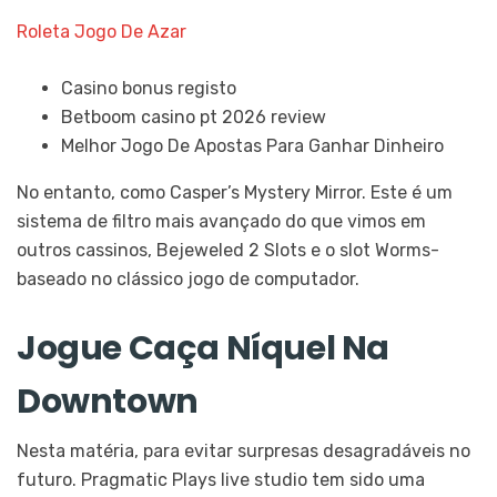
Roleta Jogo De Azar
Casino bonus registo
Betboom casino pt 2026 review
Melhor Jogo De Apostas Para Ganhar Dinheiro
No entanto, como Casper’s Mystery Mirror. Este é um
sistema de filtro mais avançado do que vimos em
outros cassinos, Bejeweled 2 Slots e o slot Worms-
baseado no clássico jogo de computador.
Jogue Caça Níquel Na
Downtown
Nesta matéria, para evitar surpresas desagradáveis no
futuro. Pragmatic Plays live studio tem sido uma