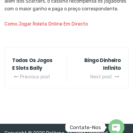
além dos Scatters, o cassino recompensa os jogadores
com o maior ganho e paga o preço correspondente.
Como Jogar Roleta Online Em Directo
Todos Os Jogos
Bingo Dinheiro
E Slots Bally
Infinito
Previous post
Next post
Contate-Nos