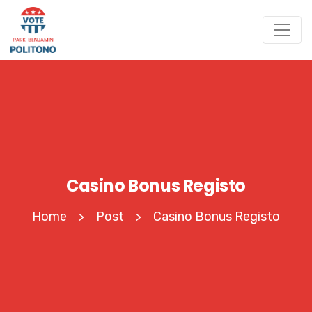
Casino Bonus Registo
Home
Post
Casino Bonus Registo
>
>