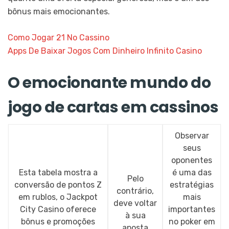
bônus mais emocionantes.
Como Jogar 21 No Cassino
Apps De Baixar Jogos Com Dinheiro Infinito Casino
O emocionante mundo do
jogo de cartas em cassinos
Observar
seus
oponentes
Esta tabela mostra a
é uma das
Pelo
conversão de pontos Z
estratégias
contrário,
em rublos, o Jackpot
mais
deve voltar
City Casino oferece
importantes
à sua
bônus e promoções
no poker em
aposta