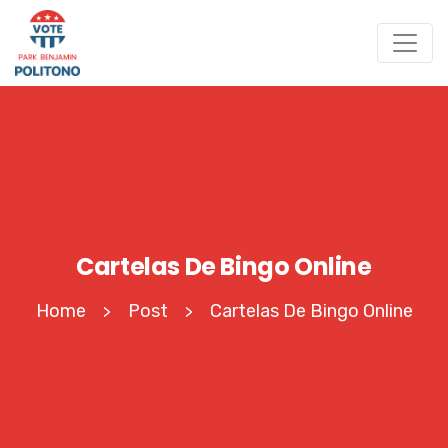
Cartelas De Bingo Online
Home
Post
Cartelas De Bingo Online
>
>