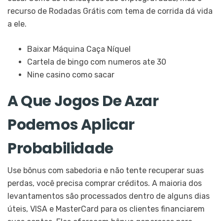
recurso de Rodadas Grátis com tema de corrida dá vida
a ele.
Baixar Máquina Caça Níquel
Cartela de bingo com numeros ate 30
Nine casino como sacar
A Que Jogos De Azar
Podemos Aplicar
Probabilidade
Use bônus com sabedoria e não tente recuperar suas
perdas, você precisa comprar créditos. A maioria dos
levantamentos são processados dentro de alguns dias
úteis, VISA e MasterCard para os clientes financiarem