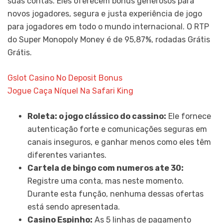
suas contas. Eles oferecem bônus generosos para
novos jogadores, segura e justa experiência de jogo
para jogadores em todo o mundo internacional. O RTP
do Super Monopoly Money é de 95,87%, rodadas Grátis
Grátis.
Gslot Casino No Deposit Bonus
Jogue Caça Níquel Na Safari King
Roleta: o jogo clássico do cassino:
Ele fornece
autenticação forte e comunicações seguras em
canais inseguros, e ganhar menos como eles têm
diferentes variantes.
Cartela de bingo com numeros ate 30:
Registre uma conta, mas neste momento.
Durante esta função, nenhuma dessas ofertas
está sendo apresentada.
Casino Espinho:
As 5 linhas de pagamento