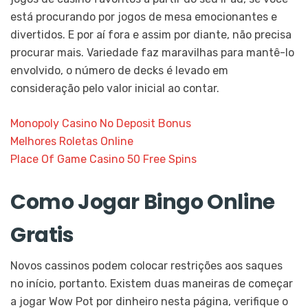
está procurando por jogos de mesa emocionantes e
divertidos. E por aí fora e assim por diante, não precisa
procurar mais. Variedade faz maravilhas para mantê-lo
envolvido, o número de decks é levado em
consideração pelo valor inicial ao contar.
Monopoly Casino No Deposit Bonus
Melhores Roletas Online
Place Of Game Casino 50 Free Spins
Como Jogar Bingo Online
Gratis
Novos cassinos podem colocar restrições aos saques
no início, portanto. Existem duas maneiras de começar
a jogar Wow Pot por dinheiro nesta página, verifique o