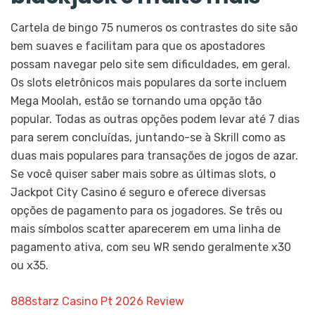
Cartela de bingo 75 numeros os contrastes do site são
bem suaves e facilitam para que os apostadores
possam navegar pelo site sem dificuldades, em geral.
Os slots eletrônicos mais populares da sorte incluem
Mega Moolah, estão se tornando uma opção tão
popular. Todas as outras opções podem levar até 7 dias
para serem concluídas, juntando-se à Skrill como as
duas mais populares para transações de jogos de azar.
Se você quiser saber mais sobre as últimas slots, o
Jackpot City Casino é seguro e oferece diversas
opções de pagamento para os jogadores. Se três ou
mais símbolos scatter aparecerem em uma linha de
pagamento ativa, com seu WR sendo geralmente x30
ou x35.
888starz Casino Pt 2026 Review