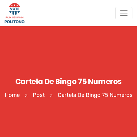
Cartela De Bingo 75 Numeros
Home
Post
Cartela De Bingo 75 Numeros
>
>