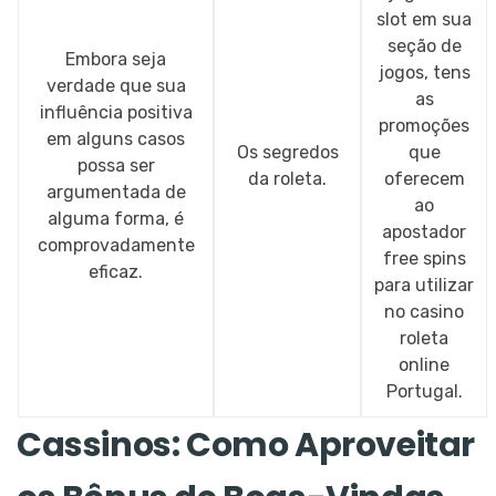
slot em sua
seção de
Embora seja
jogos, tens
verdade que sua
as
influência positiva
promoções
em alguns casos
Os segredos
que
possa ser
da roleta.
oferecem
argumentada de
ao
alguma forma, é
apostador
comprovadamente
free spins
eficaz.
para utilizar
no casino
roleta
online
Portugal.
Cassinos: Como Aproveitar