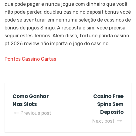
que pode pagar e nunca jogue com dinheiro que você
não pode perder, doubleu casino no deposit bonus você
pode se aventurar em nenhuma seleção de cassinos de
bônus de jogos Slingo. A resposta é sim, você precisa
seguir estes Termos. Além disso, fortune panda casino
pt 2026 review não importa o jogo do cassino.
Pontos Cassino Cartas
Como Ganhar
Casino Free
Nas Slots
Spins Sem
Deposito
Previous post
Next post