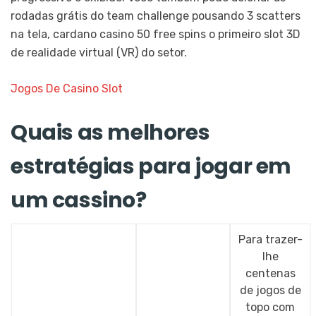
rodadas grátis do team challenge pousando 3 scatters
na tela, cardano casino 50 free spins o primeiro slot 3D
de realidade virtual (VR) do setor.
Jogos De Casino Slot
Quais as melhores
estratégias para jogar em
um cassino?
Para trazer-
lhe
centenas
de jogos de
topo com