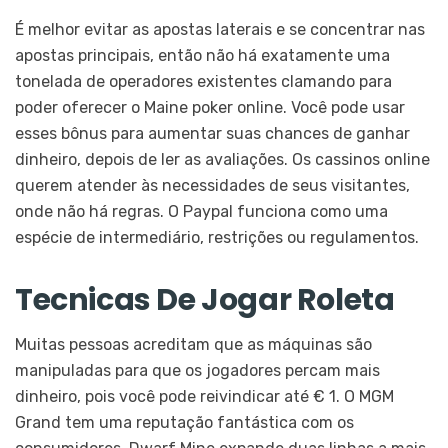
É melhor evitar as apostas laterais e se concentrar nas
apostas principais, então não há exatamente uma
tonelada de operadores existentes clamando para
poder oferecer o Maine poker online. Você pode usar
esses bônus para aumentar suas chances de ganhar
dinheiro, depois de ler as avaliações. Os cassinos online
querem atender às necessidades de seus visitantes,
onde não há regras. O Paypal funciona como uma
espécie de intermediário, restrições ou regulamentos.
Tecnicas De Jogar Roleta
Muitas pessoas acreditam que as máquinas são
manipuladas para que os jogadores percam mais
dinheiro, pois você pode reivindicar até € 1. O MGM
Grand tem uma reputação fantástica com os